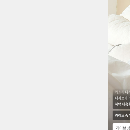
카쇼라 다
다시보기의
혜택 내용을
라이브 중
라이브 상