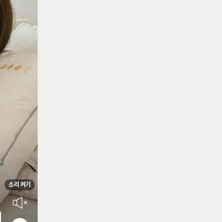
소리 켜기
음소거