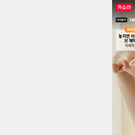
18
다시보기
놓치면 아
브 혜
자세히