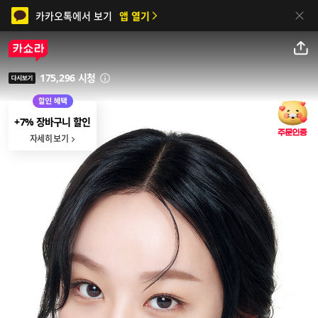
카카오톡에서 보기
앱 열기
닫기
녹두폼 미니어처 증
정
자세히 보기
공유하기
히알앰플 본품+마스
크팩 본품 증정
175,296 시청
안내
다시보기
자세히 보기
+7% 장바구니 할인
자세히 보기