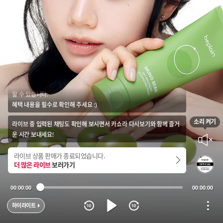
카쇼라 다시보기에 대해 안내드려요!
다시보기의 경우 라이브 중 실시간으로 진행된 프로모션 혜택을 받지 못
할 수 있습니다.
혜택 내용을 필수로 확인해 주세요 :)
소리 켜기
라이브 중 입력된 채팅도 확인해 보시면서 카쇼라 다시보기와 함께 즐거
음소거
운 시간 보내세요!
라이브 상품 판매가 종료되었습니다.
더 많은 라이브
보러가기
00:00:00
00:00:00
재생
옵션
10초 뒤로가기
10초 앞으로 가기
하이라이트