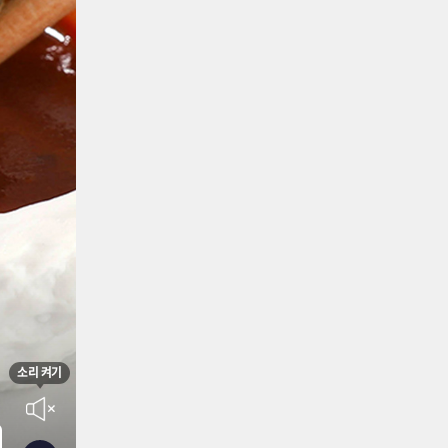
소리 켜기
음소거