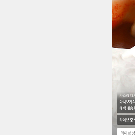
카쇼라 다
다시보기의
혜택 내용을
라이브 중
라이브 상