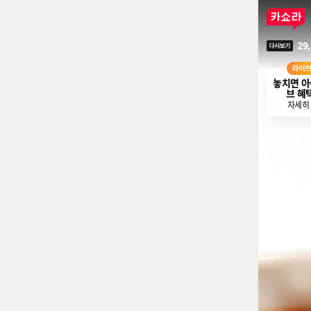
29
다시보기
놓치면 아
브 혜
자세히