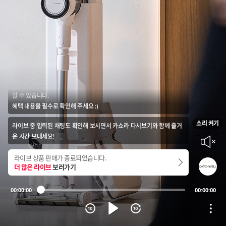
카쇼라 다시보기에 대해 안내드려요!
다시보기의 경우 라이브 중 실시간으로 진행된 프로모션 혜택을 받지 못
할 수 있습니다.
혜택 내용을 필수로 확인해 주세요 :)
소리 켜기
라이브 중 입력된 채팅도 확인해 보시면서 카쇼라 다시보기와 함께 즐거
음소거
운 시간 보내세요!
라이브 상품 판매가 종료되었습니다.
더 많은 라이브
보러가기
00:00:00
00:00:00
재생
옵션
10초 뒤로가기
10초 앞으로 가기