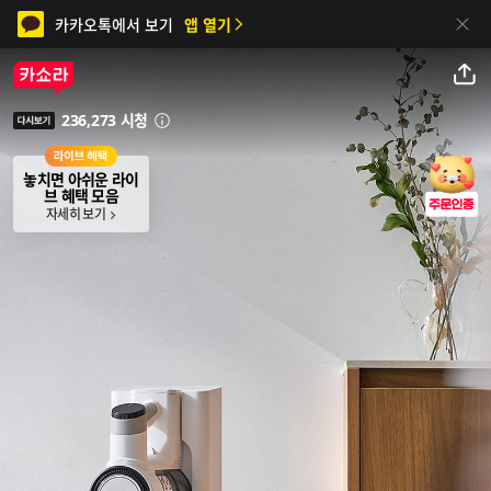
카카오톡에서 보기
앱 열기
닫기
공유하기
236,273 시청
안내
다시보기
놓치면 아쉬운 라이
브 혜택 모음
자세히 보기