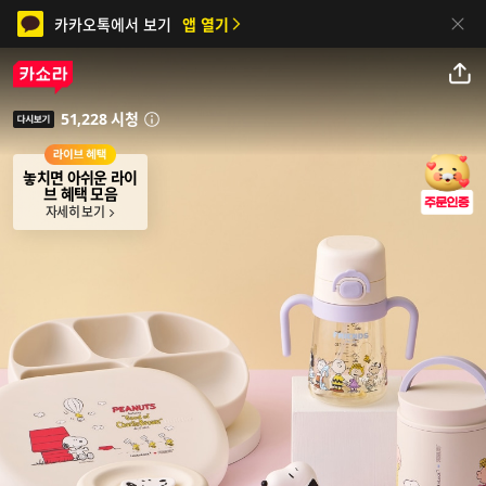
카카오톡에서 보기
앱 열기
닫기
공유하기
51,228 시청
안내
다시보기
놓치면 아쉬운 라이
브 혜택 모음
자세히 보기