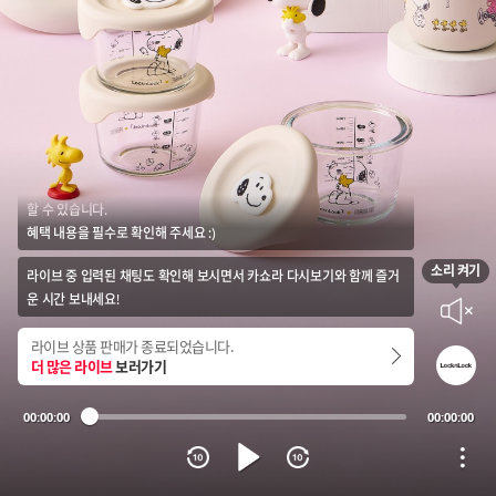
카쇼라 다시보기에 대해 안내드려요!
다시보기의 경우 라이브 중 실시간으로 진행된 프로모션 혜택을 받지 못
할 수 있습니다.
혜택 내용을 필수로 확인해 주세요 :)
소리 켜기
라이브 중 입력된 채팅도 확인해 보시면서 카쇼라 다시보기와 함께 즐거
음소거
운 시간 보내세요!
라이브 상품 판매가 종료되었습니다.
더 많은 라이브
보러가기
00:00:00
00:00:00
재생
옵션
10초 뒤로가기
10초 앞으로 가기