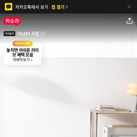
카카오톡에서 보기
앱 열기
닫기
공유하기
74,361 시청
안내
다시보기
놓치면 아쉬운 라이
브 혜택 모음
자세히 보기