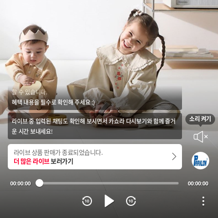
카쇼라 다시보기에 대해 안내드려요!
다시보기의 경우 라이브 중 실시간으로 진행된 프로모션 혜택을 받지 못
할 수 있습니다.
혜택 내용을 필수로 확인해 주세요 :)
소리 켜기
라이브 중 입력된 채팅도 확인해 보시면서 카쇼라 다시보기와 함께 즐거
음소거
운 시간 보내세요!
라이브 상품 판매가 종료되었습니다.
더 많은 라이브
보러가기
00:00:00
00:00:00
재생
옵션
10초 뒤로가기
10초 앞으로 가기