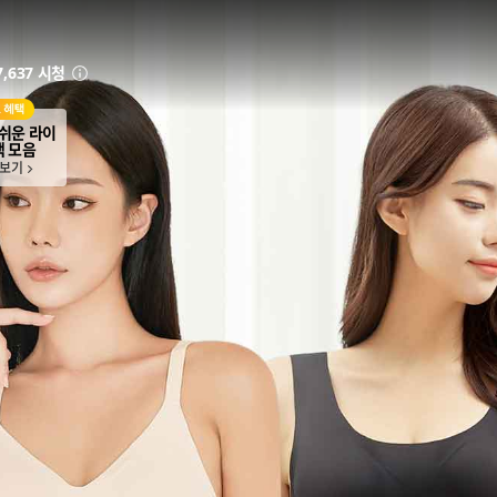
7,637 시청
안내
쉬운 라이
택 모음
 보기