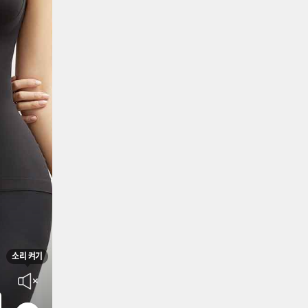
소리 켜기
음소거