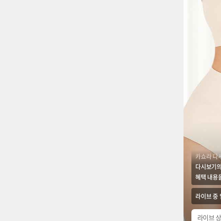
카쇼라 다
다시보기의
혜택 내용을
라이브 중
라이브 상