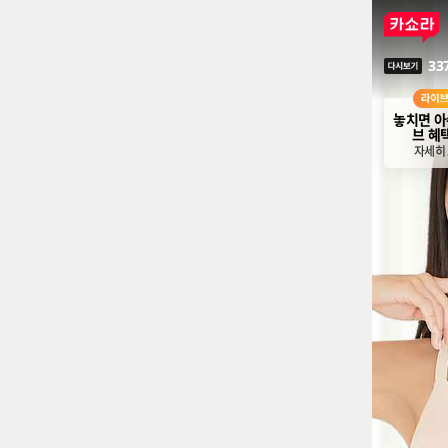
33
다시보기
놓치면 아
브 혜
자세히