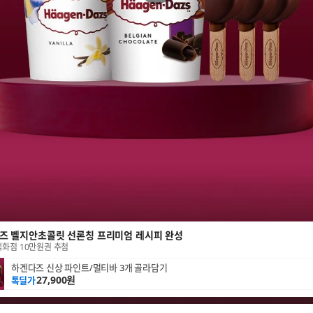
즈 벨지안초콜릿 선론칭 프리미엄 레시피 완성
화점 10만원권 추첨
하겐다즈 신상 파인트/멀티바 3개 골라담기
27,900원
톡딜가