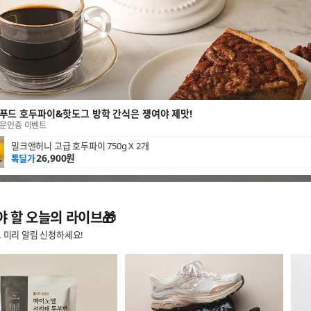
푸드 호두파이&핫도그 방학 간식은 쟁여야 제맛!
문인증 이벤트
밀크앤허니 고급 호두파이 750g X 2개
26,900원
톡딜가
 할 오늘의 라이브🎁
 미리 알림 신청하세요!