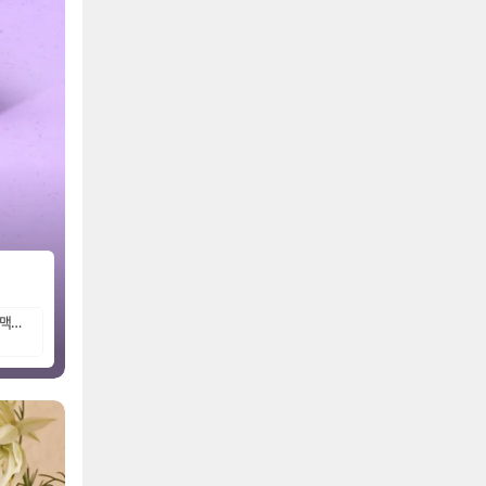
[더블쿠폰+페이할인] 국내생산 100% 하기스 썸머 3박스 대용량 특가! 네이처/밤부/맥스드라이 외