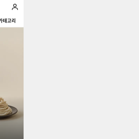
my페이지
카테고리
마녀공장 ~85%+쿠폰