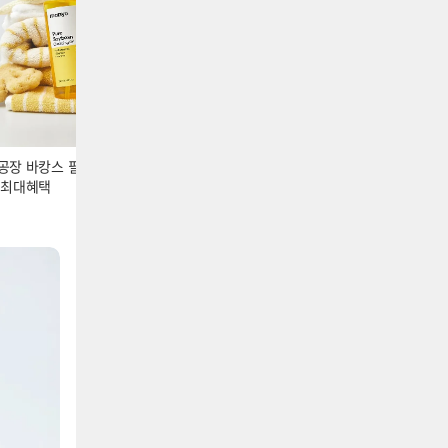
라이브 알림 설정 켜기
라이브 알림 설정 켜기
 바캉스 필수템 클렌징/비피다/
CJ제일제당 여름방학 대비 햇반 함박 비
 최대혜택
비고 만두 특가