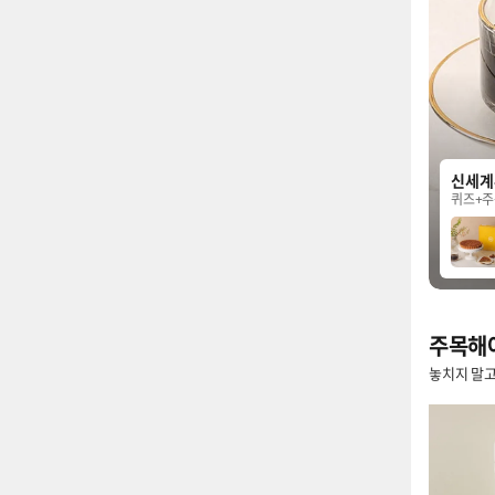
신세계
퀴즈+주
주목해야
놓치지 말고