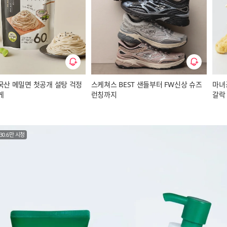
라이브 알림 설정 켜기
라이브 알림 설정 켜기
국산 메밀면 첫공개 설탕 걱정
스케쳐스 BEST 샌들부터 FW신상 슈즈
마녀공장
게
런칭까지
갈락
30.6만 시청