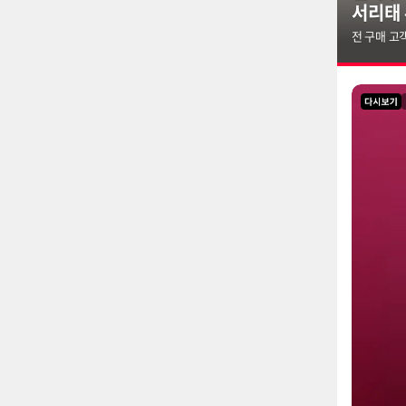
톡딜위
카카오페이
라이브 다시보기